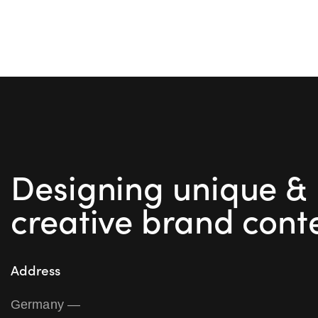
de
entradas
Designing unique &
creative brand cont
Address
Germany —