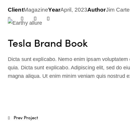
Client
Magazine
Year
April, 2023
Author
Jim Carte
Tesla Brand Book
Dicta sunt explicabo. Nemo enim ipsam voluptatem qui
quia. Dicta sunt explicabo. Adipiscing elit, sed do e
magna aliqua. Ut enim minim veniam quis nostrud ex
Navegación
Prev Project