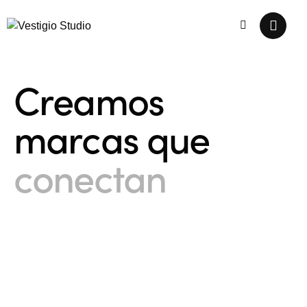
C
r
e
a
m
o
s
m
a
r
c
a
s
q
u
e
c
o
n
e
c
t
a
n