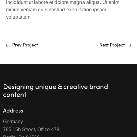
incididunt ut labore et dolore magna aliqua. Ut enim
minim veniam quis nostrud exercitation ipsam
voluptatem.
Prev Project
Next Project
Designing unique & creative brand
content
Address
Germany —
785 15h Street, Office 478